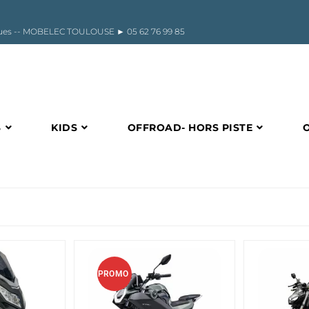
riques -- MOBELEC TOULOUSE ►
05 62 76 99 85
S
KIDS
OFFROAD- HORS PISTE
PROMO
!