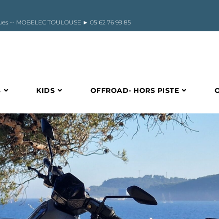
riques -- MOBELEC TOULOUSE ►
05 62 76 99 85
S
KIDS
OFFROAD- HORS PISTE