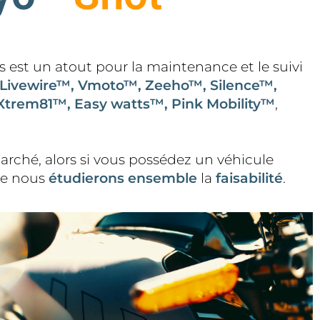
s est un atout pour la maintenance et le suivi
Livewire™, Vmoto™, Zeeho™, Silence™,
trem81™, Easy watts™, Pink Mobility™
,
arché, alors si vous possédez un véhicule
ue nous
étudierons
ensemble
la
faisabilité
.