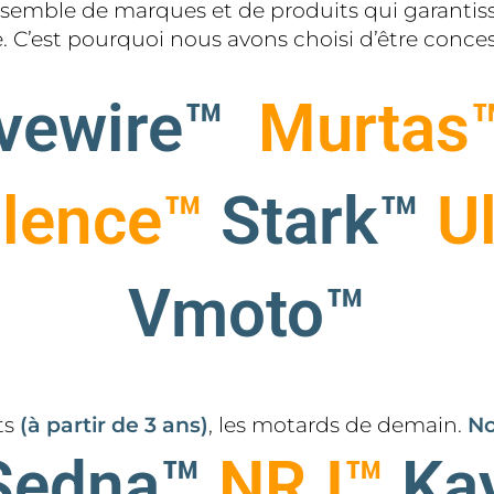
semble de marques et de produits qui garanti
e. C’est pourquoi nous avons choisi d’être conc
vewire
™
Murtas
ilence™
Stark™
Ul
Vmoto™
ts
(à partir de 3 ans)
,
les motards de demain
.
No
Sedna™
NRJ™
Ka