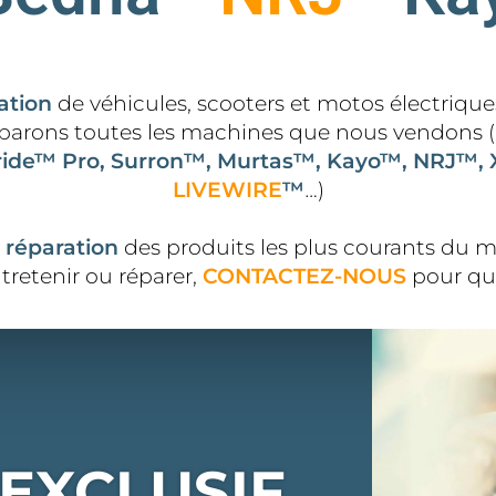
ation
de véhicules, scooters et motos électrique
parons toutes les machines que nous vendons (
ide™ Pro, Surron™, Murtas™, Kayo™, NRJ™, X
LIVEWIRE
™
…
)
a
réparation
des produits les plus courants du m
ntretenir ou réparer,
CONTACTEZ-NOUS
pour q
EXCLUSIF