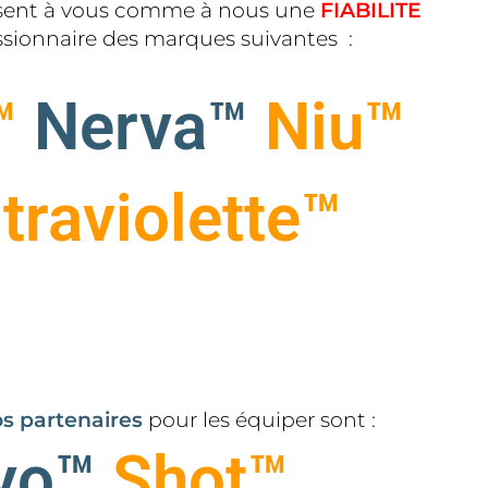
ssent à vous comme à nous une
FIABILITE
essionnaire des marques suivantes :
™
Nerva™
Niu™
traviolette™
s partenaires
pour les équiper sont :
yo™
Shot™