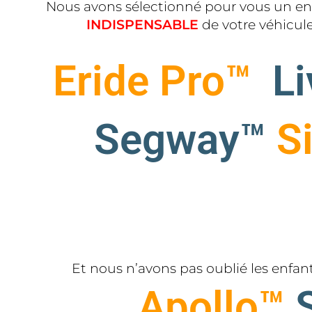
Nous avons sélectionné pour vous un en
INDISPENSABLE
de
votre véhicul
Eride Pro™
Li
Segway™
S
Et nous n’avons pas oublié les enfan
Apollo™