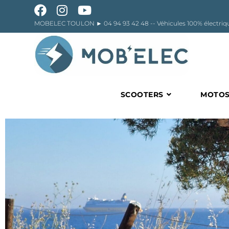
MOBELEC TOULON ►
04 94 93 42 48
-- Véhicules 100% élect
SCOOTERS
MOTO