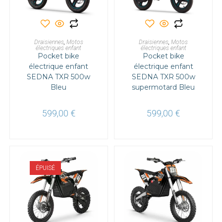
AJOUTER AU PANIER
AJOUTER AU PANIER
Draisiennes
,
Motos
Draisiennes
,
Motos
électriques enfant
électriques enfant
Pocket bike
Pocket bike
électrique enfant
électrique enfant
SEDNA TXR 500w
SEDNA TXR 500w
Bleu
supermotard Bleu
599,00
€
599,00
€
ÉPUISÉ