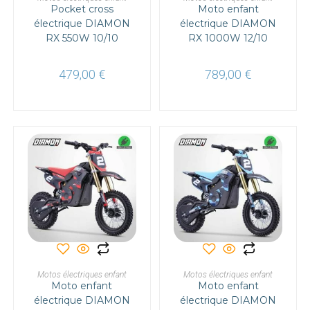
Pocket cross
variations.
Moto enfant
variations.
Les
Les
électrique DIAMON
électrique DIAMON
options
options
RX 550W 10/10
peuvent
RX 1000W 12/10
peuvent
être
être
choisies
choisies
sur
sur
479,00
€
789,00
€
la
la
page
page
du
du
produit
produit
Ce
Ce
produit
produit
a
a
CHOIX DES OPTIONS
CHOIX DES OPTIONS
Motos électriques enfant
plusieurs
Motos électriques enfant
plusieurs
Moto enfant
variations.
Moto enfant
variations.
Les
Les
électrique DIAMON
électrique DIAMON
options
options