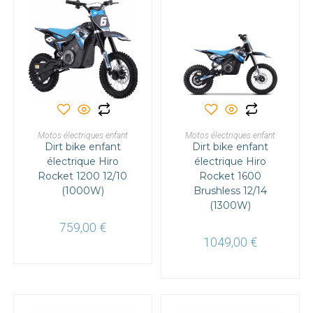
Ce
Ce
produit
produit
a
a
CHOIX DES OPTIONS
CHOIX DES OPTIONS
Motos électriques enfant
plusieurs
Motos électriques enfant
plusieurs
Dirt bike enfant
variations.
Dirt bike enfant
variations.
Les
Les
électrique Hiro
électrique Hiro
options
options
Rocket 1200 12/10
peuvent
Rocket 1600
peuvent
être
être
(1000W)
Brushless 12/14
choisies
choisies
sur
(1300W)
sur
la
la
page
page
759,00
€
du
du
1049,00
€
produit
produit