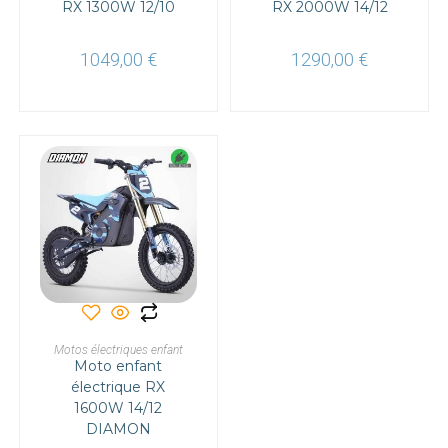
RX 1300W 12/10
peuvent
RX 2000W 14/12
peuvent
être
être
choisies
choisies
sur
sur
1049,00
€
1290,00
€
la
la
page
page
du
du
produit
produit
Ce
produit
a
CHOIX DES OPTIONS
Motos électriques enfant
plusieurs
Moto enfant
variations.
Les
électrique RX
options
1600W 14/12
peuvent
être
DIAMON
choisies