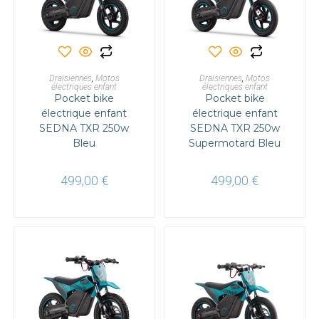
AJOUTER AU PANIER
AJOUTER AU PANIER
Draisiennes
,
Motos
Draisiennes
,
Motos
électriques enfant
électriques enfant
Pocket bike
Pocket bike
électrique enfant
électrique enfant
SEDNA TXR 250w
SEDNA TXR 250w
Bleu
Supermotard Bleu
499,00
€
499,00
€