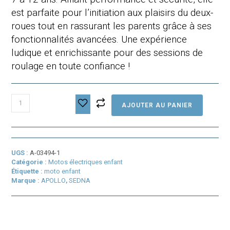
est parfaite pour l’initiation aux plaisirs du deux-
roues tout en rassurant les parents grâce à ses
fonctionnalités avancées. Une expérience
ludique et enrichissante pour des sessions de
roulage en toute confiance !
quantité
AJOUTER AU PANIER
de
Sedna
Attack
1200
UGS :
A-03494-1
Catégorie :
Motos électriques enfant
Étiquette :
moto enfant
Marque :
APOLLO
,
SEDNA