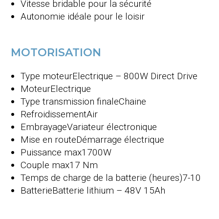
Vitesse bridable pour la sécurité
Autonomie idéale pour le loisir
MOTORISATION
Type moteur
Electrique – 800W Direct Drive
Moteur
Electrique
Type transmission finale
Chaine
Refroidissement
Air
Embrayage
Variateur électronique
Mise en route
Démarrage électrique
Puissance max
1700W
Couple max
17 Nm
Temps de charge de la batterie (heures)
7-10
Batterie
Batterie lithium – 48V 15Ah