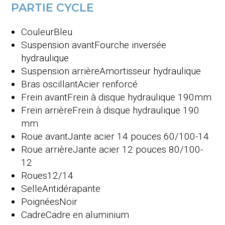
PARTIE CYCLE
Couleur
Bleu
Suspension avant
Fourche inversée
hydraulique
Suspension arrière
Amortisseur hydraulique
Bras oscillant
Acier renforcé
Frein avant
Frein à disque hydraulique 190mm
Frein arrière
Frein à disque hydraulique 190
mm
Roue avant
Jante acier 14 pouces 60/100-14
Roue arrière
Jante acier 12 pouces 80/100-
12
Roues
12/14
Selle
Antidérapante
Poignées
Noir
Cadre
Cadre en aluminium