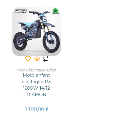
1195,00 €
Ce
produit
a
CHOIX DES OPTIONS
Motos électriques enfant
plusieurs
Moto enfant
variations.
Les
électrique RX
options
1600W 14/12
peuvent
être
DIAMON
choisies
sur
la
1190,00
€
page
du
produit