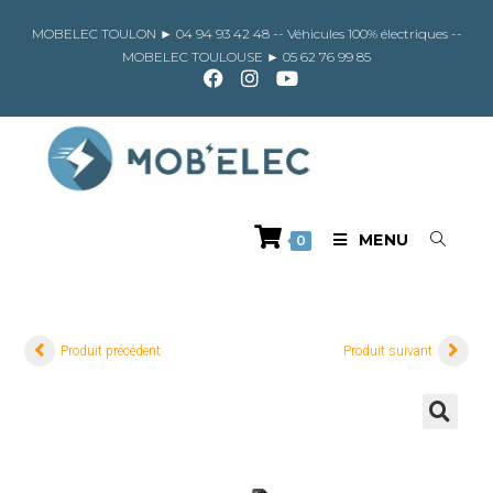
Skip
to
MOBELEC TOULON ►
04 94 93 42 48
-- Véhicules 100% électriques --
content
MOBELEC TOULOUSE ►
05 62 76 99 85
MENU
0
Produit précédent
Produit suivant
🔍