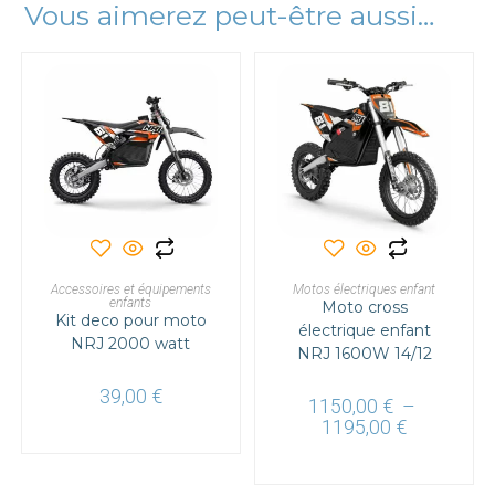
Vous aimerez peut-être aussi…
Ce
Ce
produit
produit
a
a
CHOIX DES OPTIONS
CHOIX DES OPTIONS
Accessoires et équipements
plusieurs
Motos électriques enfant
plusieurs
enfants
variations.
Moto cross
variations.
Kit deco pour moto
Les
Les
électrique enfant
options
options
NRJ 2000 watt
peuvent
NRJ 1600W 14/12
peuvent
être
être
choisies
choisies
39,00
€
sur
sur
1150,00
€
–
la
la
Plage
1195,00
€
page
page
de
du
du
prix :
produit
produit
1150,00 €
à