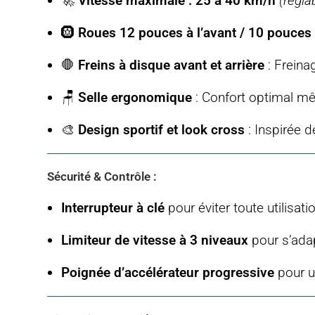
🚀
Vitesse maximale : 25 à 40 km/h
(régla
🛞
Roues 12 pouces à l’avant / 10 pouces à
🛑
Freins à disque avant et arrière
: Freina
🪑
Selle ergonomique
: Confort optimal mê
🎨
Design sportif et look cross
: Inspirée d
Sécurité & Contrôle :
Interrupteur à clé
pour éviter toute utilisati
Limiteur de vitesse à 3 niveaux
pour s’adapt
Poignée d’accélérateur progressive
pour u