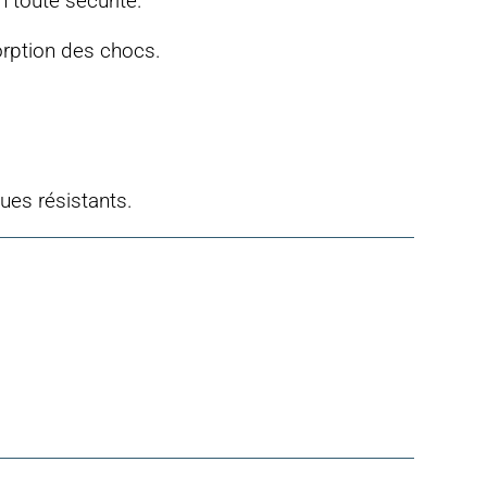
 toute sécurité.
orption des chocs.
ues résistants.