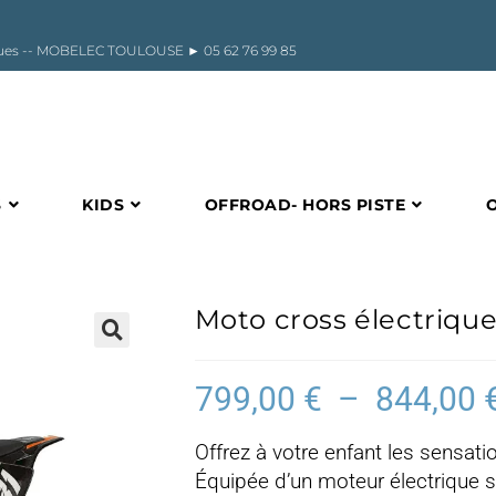
riques -- MOBELEC TOULOUSE ►
05 62 76 99 85
S
KIDS
OFFROAD- HORS PISTE
Moto cross électriqu
🔍
799,00
€
–
844,00
Offrez à votre enfant les sensat
Équipée d’un moteur électrique s