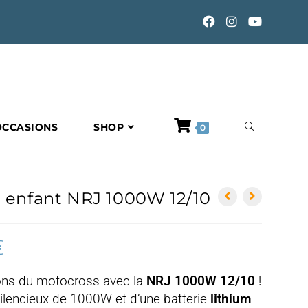
TOGGLE
OCCASIONS
SHOP
0
WEBSITE
e enfant NRJ 1000W 12/10
SEARCH
€
Plage
de
prix :
799,00 €
ions du motocross avec la
NRJ 1000W 12/10
!
à
844,00 €
ilencieux de 1000W et d’une batterie
lithium