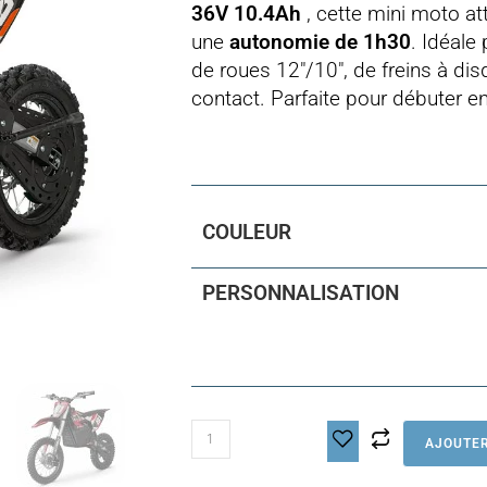
36V 10.4Ah
, cette mini moto at
une
autonomie de 1h30
. Idéale
de roues 12″/10″, de freins à disq
contact. Parfaite pour débuter en 
COULEUR
PERSONNALISATION
quantité
AJOUTER
de
Moto