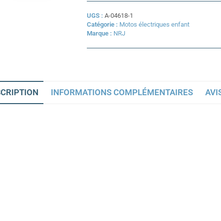
cross
électrique
UGS :
A-04618-1
enfant
Catégorie :
Motos électriques enfant
NRJ
Marque :
NRJ
1000W
12/10
CRIPTION
INFORMATIONS COMPLÉMENTAIRES
AVIS