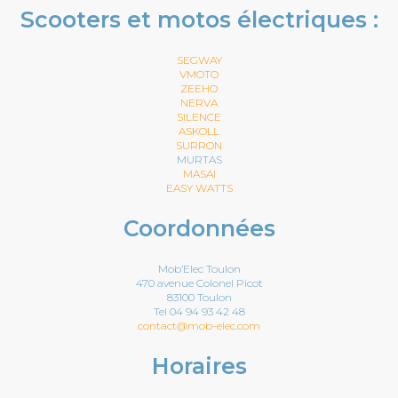
Scooters et motos électriques :
SEGWAY
VMOTO
ZEEHO
NERVA
SILENCE
ASKOLL
SURRON
MURTAS
MASAI
EASY WATTS
Coordonnées
Mob’Elec Toulon
470 avenue Colonel Picot
83100 Toulon
Tel 04 94 93 42 48
contact@mob-elec.com
Horaires