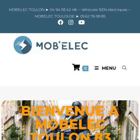
MOBELEC TOULON ►
04 94 93 42 48
-- Véhicules 100% électriques --
MOBELEC TOULOUSE ►
05 62 76 99 85
MENU
0
BIENVENUE A
MOBELEC
TOULON 83