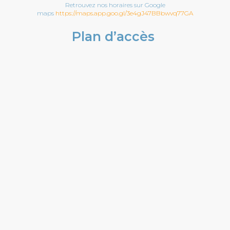
Retrouvez nos horaires sur Google
maps
https://maps.app.goo.gl/3e4gJ47BBbwvq77GA
Plan d’accès