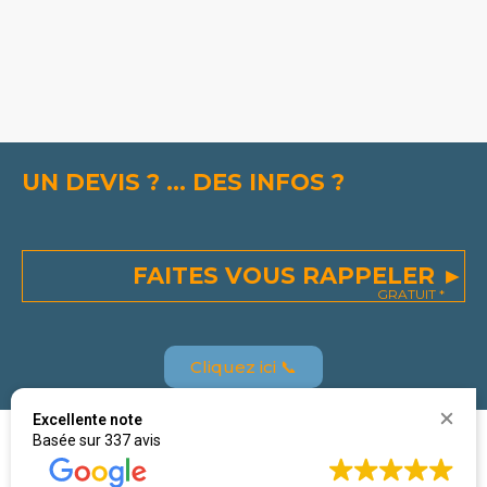
UN DEVIS ? ... DES INFOS ?
FAITES VOUS RAPPELER ►
GRATUIT *
Cliquez ici 📞
Excellente note
Basée sur 337 avis