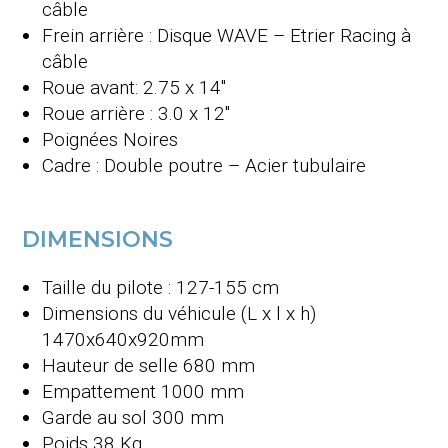
câble
Frein arrière : Disque WAVE – Etrier Racing à
câble
Roue avant: 2.75 x 14″
Roue arrière : 3.0 x 12″
Poignées
Noires
Cadre : Double poutre – Acier tubulaire
DIMENSIONS
Taille du pilote : 127-155 cm
Dimensions du véhicule (L x l x h)
1470x640x920mm
Hauteur de selle
680 mm
Empattement 100
0 mm
Garde au sol 30
0 mm
Poids 38
Kg