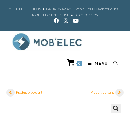
Skip
to
MOBELEC TOULON ►
04 94 93 42 48
-- Véhicules 100% électriques --
content
MOBELEC TOULOUSE ►
05 62 76 99 85
MENU
0
Produit précédent
Produit suivant
🔍