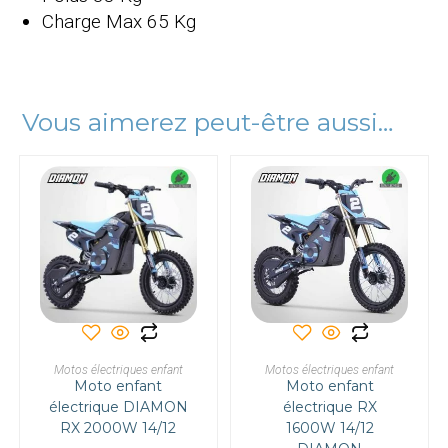
Charge Max
65 Kg
Vous aimerez peut-être aussi…
Ce
Ce
produit
produit
a
a
CHOIX DES OPTIONS
CHOIX DES OPTIONS
Motos électriques enfant
plusieurs
Motos électriques enfant
plusieurs
Moto enfant
variations.
Moto enfant
variations.
Les
Les
électrique DIAMON
électrique RX
options
options
RX 2000W 14/12
peuvent
1600W 14/12
peuvent
être
être