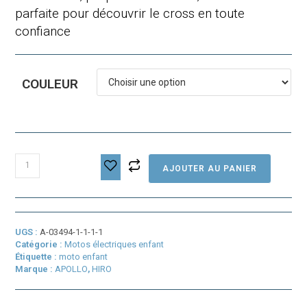
parfaite pour découvrir le cross en toute
confiance
COULEUR
quantité
AJOUTER AU PANIER
de
Dirt
bike
enfant
électrique
UGS :
A-03494-1-1-1-1
Hiro
Catégorie :
Motos électriques enfant
Rocket
Étiquette :
moto enfant
1600
Marque :
APOLLO
,
HIRO
Brushless
12/14
(1300W)