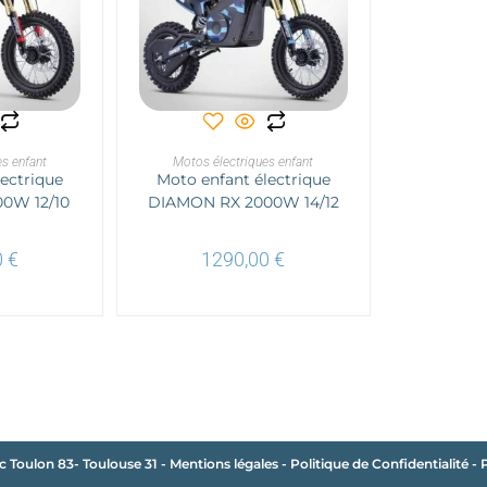
Ce
Ce
produit
produit
a
a
PTIONS
CHOIX DES OPTIONS
s enfant
plusieurs
Motos électriques enfant
plusieurs
ectrique
variations.
Moto enfant électrique
variations.
Les
Les
0W 12/10
DIAMON RX 2000W 14/12
options
options
peuvent
peuvent
être
être
choisies
choisies
0
€
1290,00
€
sur
sur
la
la
page
page
du
du
produit
produit
c Toulon 83- Toulouse 31
-
Mentions légales
-
Politique de Confidentialité
-
P