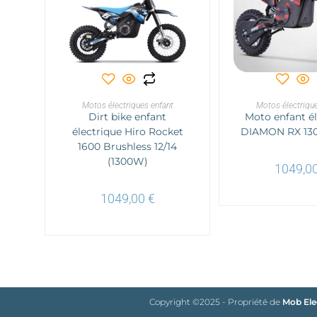
Ce
produit
a
CHOIX DES OPTIONS
CHOIX DES O
Motos électriques enfant
plusieurs
Motos électrique
Dirt bike enfant
variations.
Moto enfant él
Les
électrique Hiro Rocket
DIAMON RX 130
options
1600 Brushless 12/14
peuvent
être
(1300W)
choisies
1049,0
sur
la
page
1049,00
€
du
produit
Copyright ©2025 - Propriété de
Mob Ele