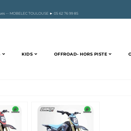
riques -- MOBELEC TOULOUSE ►
05 62 76 99 85
S
KIDS
OFFROAD- HORS PISTE