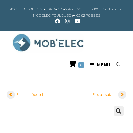
Skip
to
MOBELEC TOULON ►
04 94 93 42 48
-- Véhicules 100% électriques --
content
MOBELEC TOULOUSE ►
05 62 76 99 85
MENU
0
Produit précédent
Produit suivant
🔍