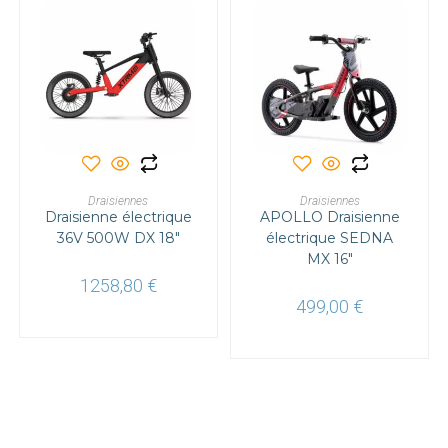
Ce
produit
a
AJOUTER AU PANIER
CHOIX DES OPTIONS
Draisiennes
Draisiennes
plusieurs
Draisienne électrique
APOLLO Draisienne
variations.
Les
36V 500W DX 18″
électrique SEDNA
options
MX 16″
peuvent
être
1258,80
€
choisies
sur
499,00
€
la
page
du
produit