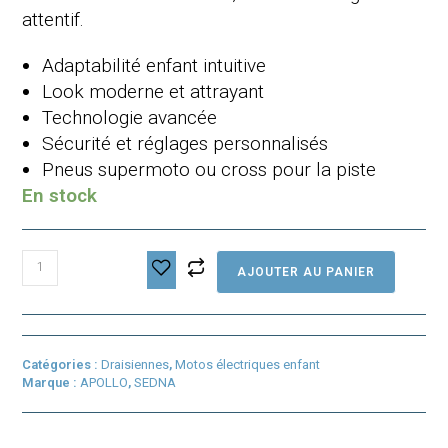
attentif.
Adaptabilité enfant intuitive
Look moderne et attrayant
Technologie avancée
Sécurité et réglages personnalisés
Pneus supermoto ou cross pour la piste
En stock
quantité
AJOUTER AU PANIER
de
Pocket
bike
électrique
enfant
Catégories :
Draisiennes
,
Motos électriques enfant
SEDNA
Marque :
APOLLO
,
SEDNA
TXR
500w
supermotard
Bleu