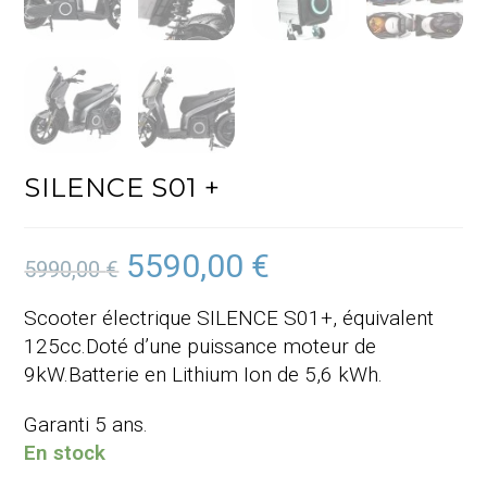
SILENCE S01 +
5590,00
€
Le
Le
5990,00
€
prix
prix
initial
actuel
était :
est :
Scooter électrique SILENCE S01+, équivalent
5990,00 €.
5590,00 €.
125cc.Doté d’une puissance moteur de
9kW.Batterie en Lithium Ion de 5,6 kWh.
Garanti 5 ans.
En stock