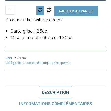
quantité
AJOUTER AU PANIER
de
SILENCE
Products that will be added:
S01
+
Carte grise 125cc
Mise à la route 50cc et 125cc
UGS :
A-03792
Catégorie :
Scooters électriques avec permis
DESCRIPTION
INFORMATIONS COMPLÉMENTAIRES