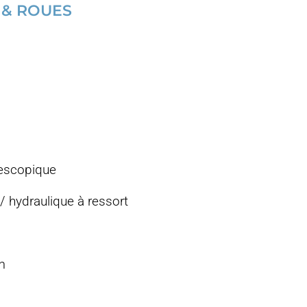
 & ROUES
lescopique
/ hydraulique à ressort
m