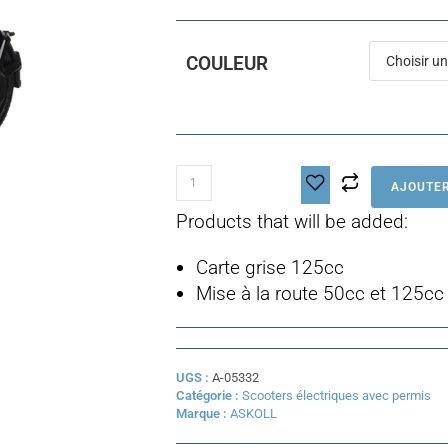
COULEUR
quantité
AJOUTER
de
ASKOLL
Products that will be added:
XKP
80
Carte grise 125cc
Mise à la route 50cc et 125cc
UGS :
A-05332
Catégorie :
Scooters électriques avec permis
Marque :
ASKOLL