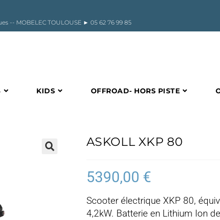
riques -- MOBELEC TOULOUSE ►
05 62 76 99 85
S
KIDS
OFFROAD- HORS PISTE
ASKOLL XKP 80
🔍
5390,00
€
Scooter électrique XKP 80, équi
4,2kW. Batterie en Lithium Ion d