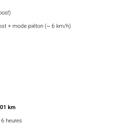
oost
)
oost + mode piéton (~ 6 km/h)
101 km
 6 heures