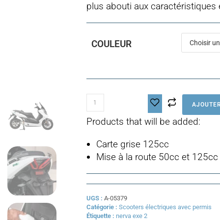
plus abouti aux caractéristiques
COULEUR
quantité
AJOUTER
de
Nerva
Products that will be added:
Exe
II
Carte grise 125cc
Mise à la route 50cc et 125cc
UGS :
A-05379
Catégorie :
Scooters électriques avec permis
Étiquette :
nerva exe 2