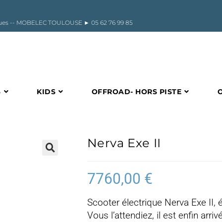
riques -- MOBELEC TOULOUSE ►
05 62 76 99 85
S
KIDS
OFFROAD- HORS PISTE
Nerva Exe II
🔍
7760,00
€
Scooter électrique Nerva Exe II, 
Vous l’attendiez, il est enfin arr