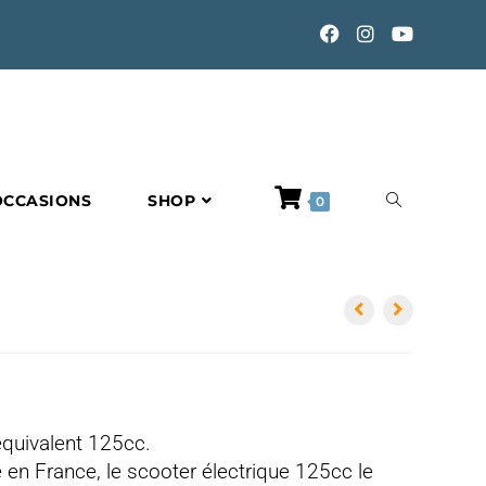
TOGGLE
OCCASIONS
SHOP
0
WEBSITE
SEARCH
équivalent 125cc.
ivé en France, le scooter électrique 125cc le