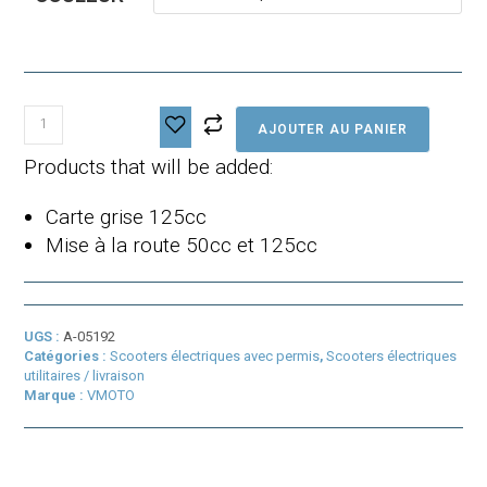
quantité
AJOUTER AU PANIER
de
Vmoto
Products that will be added:
CPX
2
Carte grise 125cc
PRO
ABS
Mise à la route 50cc et 125cc
UGS :
A-05192
Catégories :
Scooters électriques avec permis
,
Scooters électriques
utilitaires / livraison
Marque :
VMOTO