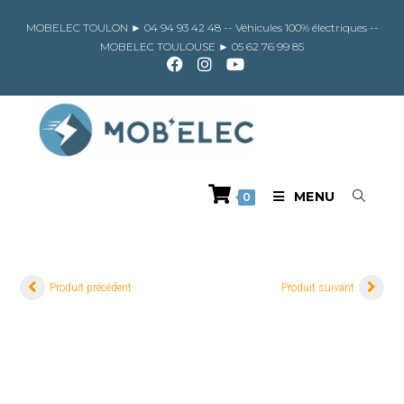
Skip
to
MOBELEC TOULON ►
04 94 93 42 48
-- Véhicules 100% électriques --
content
MOBELEC TOULOUSE ►
05 62 76 99 85
MENU
0
Produit précédent
Produit suivant