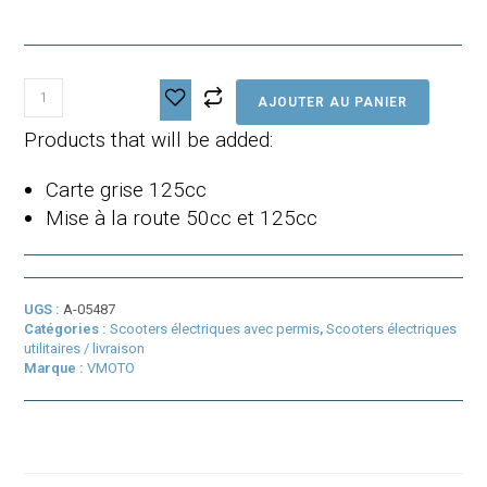
quantité
AJOUTER AU PANIER
de
Vmoto
Products that will be added:
CPX
Explorer
Carte grise 125cc
ABS
Mise à la route 50cc et 125cc
UGS :
A-05487
Catégories :
Scooters électriques avec permis
,
Scooters électriques
utilitaires / livraison
Marque :
VMOTO