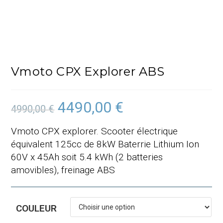
!
Vmoto CPX Explorer ABS
4490,00
€
Le
Le
4990,00
€
prix
prix
initial
actuel
était :
est :
Vmoto CPX explorer. Scooter électrique
4990,00 €.
4490,00 €.
équivalent 125cc de 8kW Baterrie Lithium Ion
60V x 45Ah soit 5.4 kWh (2 batteries
amovibles), freinage ABS
COULEUR