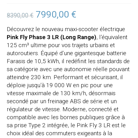
7990,00
€
Le
Le
8390,00
€
prix
prix
initial
actuel
était :
est :
Découvrez le nouveau maxi-scooter électrique
8390,00 €.
7990,00 €.
Pink Fly Phase 3 LR (Long Range)
, l’équivalent
125 cm³ ultime pour vos trajets urbains et
autoroutiers
. Équipé d’une gigantesque batterie
Farasis de 10,5 kWh, il redéfinit les standards de
sa catégorie avec une autonomie réelle pouvant
atteindre 230 km
. Performant et sécurisant, il
déploie jusqu’à 19 000 W en pic pour une
vitesse maximale de 130 km/h, désormais
secondé par un freinage ABS de série et un
régulateur de vitesse
. Moderne, connecté et
compatible avec les bornes publiques grâce à
sa prise Type 2 intégrée, le Pink Fly 3 LR est le
choix idéal des commuters exigeants à la