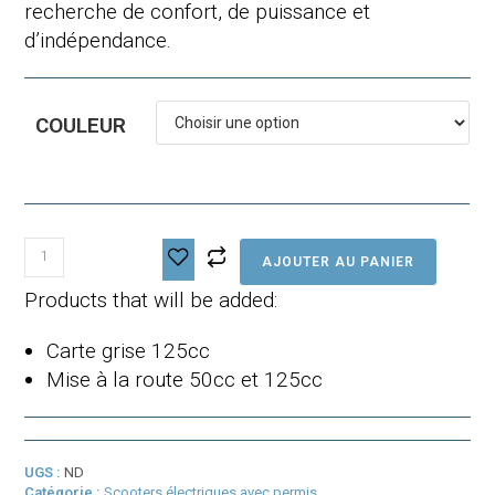
recherche de confort, de puissance et
d’indépendance
.
COULEUR
quantité
AJOUTER AU PANIER
de
Pink
Products that will be added:
Fly
Long
Carte grise 125cc
Range
Mise à la route 50cc et 125cc
UGS :
ND
Catégorie :
Scooters électriques avec permis