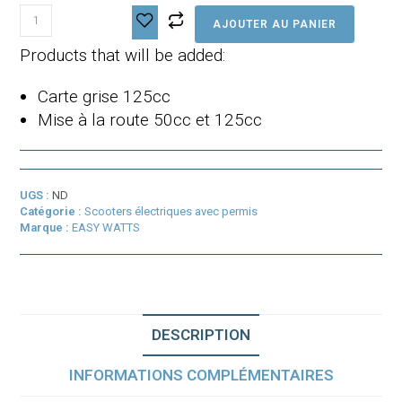
quantité
AJOUTER AU PANIER
de
E-
Products that will be added:
Cruiser
Carte grise 125cc
Mise à la route 50cc et 125cc
UGS :
ND
Catégorie :
Scooters électriques avec permis
Marque :
EASY WATTS
DESCRIPTION
INFORMATIONS COMPLÉMENTAIRES