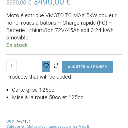
3490,00
€
3990,00
€
prix
prix
initial
actuel
était :
est :
Moto électrique VMOTO TC MAX 5kW couleur
3990,00 €.
3490,00 €.
noire, roues à bâtons – Charge rapide (FC) –
Batterie Lithium/Ion 72V/45Ah soit 3.24 kWh,
amovible.
En stock
quantité
AJOUTER AU PANIER
de
Vmoto
Products that will be added:
TCMAX
Full
Carte grise 125cc
Black
Mise à la route 50cc et 125cc
UGS :
A-04154
Catégorie :
Motos électriques avec permis A ou B