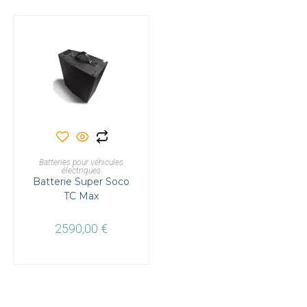
produit
produit
AJOUTER AU PANIER
Batteries pour véhicules
électriques
Batterie Super Soco
TC Max
2590,00
€