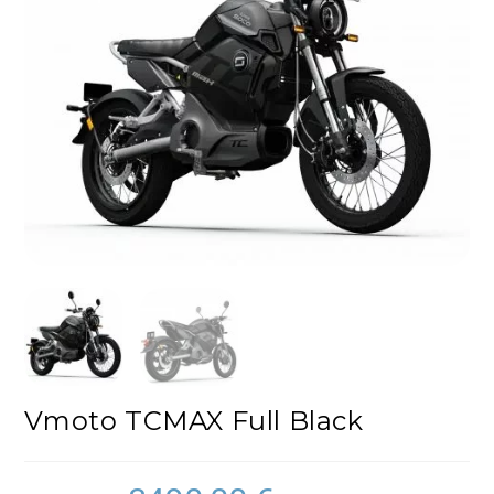
!
Vmoto TCMAX Full Black
Le
Le