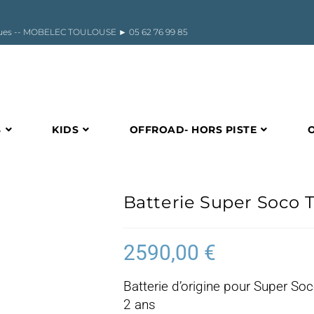
riques -- MOBELEC TOULOUSE ►
05 62 76 99 85
S
KIDS
OFFROAD- HORS PISTE
Batterie Super Soco 
2590,00
€
Batterie d’origine pour Super Soc
2 ans