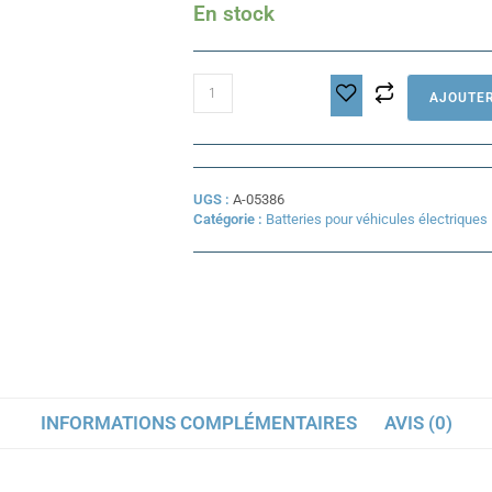
En stock
quantité
AJOUTER
de
Batterie
Super
Soco
TC
UGS :
A-05386
Max
Catégorie :
Batteries pour véhicules électriques
INFORMATIONS COMPLÉMENTAIRES
AVIS (0)