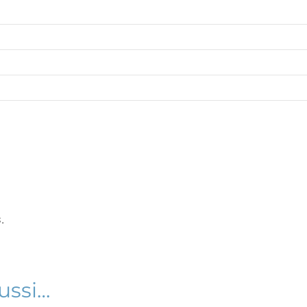
.
ussi…