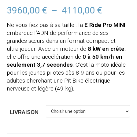
3960,00
€
–
4110,00
€
Plage
de
prix :
3960,00 €
Ne vous fiez pas à sa taille : la
E Ride Pro MINI
à
4110,00 €
embarque l’ADN de performance de ses
grandes sœurs dans un format compact et
ultra-joueur. Avec un moteur de
8
kW en crête
,
elle offre une accélération de
0 à 50 km/h en
seulement 3,7 secondes
. C’est la moto idéale
pour les jeunes pilotes dès 8-9 ans ou pour les
adultes cherchant une Pit Bike électrique
nerveuse et légère (49 kg).
LIVRAISON