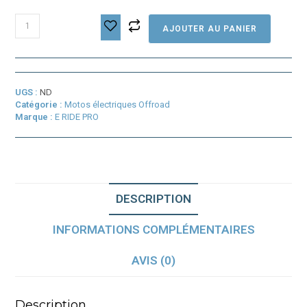
quantité
AJOUTER AU PANIER
de
E
RIDE
PRO
MINI
UGS :
ND
72V/30Ah
Catégorie :
Motos électriques Offroad
Marque :
E RIDE PRO
DESCRIPTION
INFORMATIONS COMPLÉMENTAIRES
AVIS (0)
Description