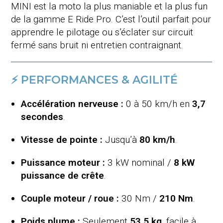
MINI est la moto la plus maniable et la plus fun
de la gamme E Ride Pro. C’est l’outil parfait pour
apprendre le pilotage ou s’éclater sur circuit
fermé sans bruit ni entretien contraignant.
⚡ PERFORMANCES & AGILITÉ
Accélération nerveuse :
0 à 50 km/h en
3,7
secondes
.
Vitesse de pointe :
Jusqu’à
80
km/h
.
Puissance moteur :
3 kW nominal /
8 kW
puissance de crête
.
Couple moteur / roue :
30 Nm /
210 Nm
.
Poids plume :
Seulement
53.5
kg
, facile à