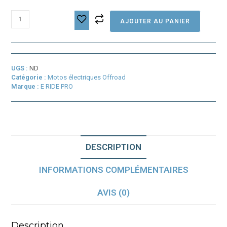
quantité
AJOUTER AU PANIER
de
E
RIDE
PRO
MINI
UGS :
ND
60V/30Ah
Catégorie :
Motos électriques Offroad
Marque :
E RIDE PRO
DESCRIPTION
INFORMATIONS COMPLÉMENTAIRES
AVIS (0)
Description