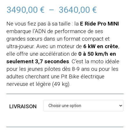
3490,00
€
–
3640,00
€
Plage
de
prix :
3490,00 €
Ne vous fiez pas à sa taille : la
E Ride Pro MINI
à
3640,00 €
embarque l’ADN de performance de ses
grandes sœurs dans un format compact et
ultra-joueur. Avec un moteur de
6 kW en crête
,
elle offre une accélération de
0 à 50 km/h en
seulement 3,7 secondes
. C’est la moto idéale
pour les jeunes pilotes dès 8-9 ans ou pour les
adultes cherchant une Pit Bike électrique
nerveuse et légère (49 kg).
LIVRAISON