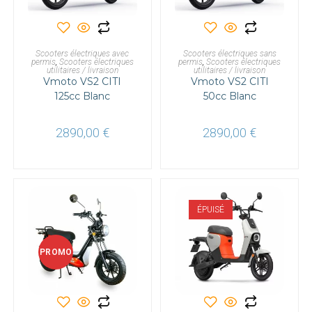
AJOUTER AU PANIER
AJOUTER AU PANIER
Scooters électriques avec
Scooters électriques sans
permis
,
Scooters électriques
permis
,
Scooters électriques
utilitaires / livraison
utilitaires / livraison
Vmoto VS2 CITI
Vmoto VS2 CITI
125cc Blanc
50cc Blanc
2890,00
€
2890,00
€
ÉPUISÉ
PROMO
!
Ce
produit