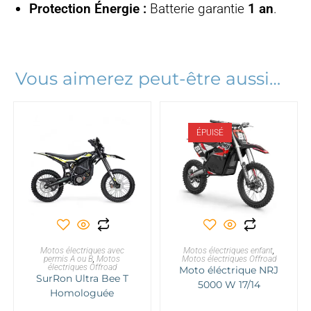
Protection Énergie :
Batterie garantie
1 an
.
Vous aimerez peut-être aussi…
ÉPUISÉ
Ce
produit
a
AJOUTER AU PANIER
CHOIX DES OPTIONS
Motos électriques avec
Motos électriques enfant
plusieurs
,
permis A ou B
,
Motos
Motos électriques Offroad
variations.
électriques Offroad
Moto éléctrique NRJ
Les
SurRon Ultra Bee T
options
5000 W 17/14
peuvent
Homologuée
être
choisies