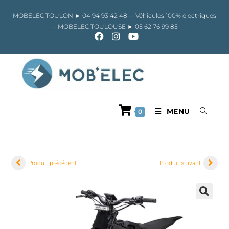
Skip
to
MOBELEC TOULON ►
04 94 93 42 48
-- Véhicules 100% électriques
content
-- MOBELEC TOULOUSE ►
05 62 76 99 85
MENU
0
Produit précédent
Produit suivant
🔍