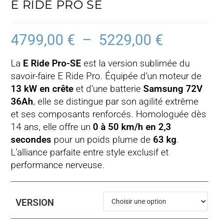
E RIDE PRO SE
4799,00
€
–
5229,00
€
Plage
de
prix :
4799,00 €
La
E Ride Pro-SE
est la version sublimée du
à
5229,00 €
savoir-faire E Ride Pro. Équipée d’un moteur de
13 kW en crête
et d’une batterie
Samsung 72V
36Ah
, elle se distingue par son agilité extrême
et ses composants renforcés. Homologuée dès
14 ans, elle offre un
0 à 50 km/h en 2,3
secondes
pour un poids plume de
63 kg
.
L’alliance parfaite entre style exclusif et
performance nerveuse.
VERSION