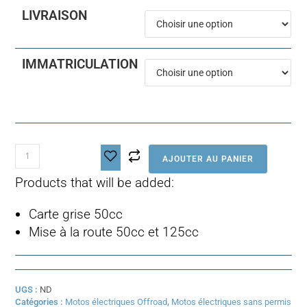
LIVRAISON
IMMATRICULATION
quantité
AJOUTER AU PANIER
de
E
Products that will be added:
RIDE
PRO
Carte grise 50cc
SE
Mise à la route 50cc et 125cc
UGS :
ND
Catégories :
Motos électriques Offroad
,
Motos électriques sans permis