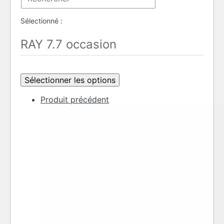
sur
the
Escape
ce
search
to
Sélectionné :
site
panel.
close
the
RAY 7.7 occasion
search
panel.
Sélectionner les options
Produit précédent