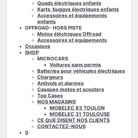
Quads électriques enfants
Karts, buggys électriques enfants
Accessoires et équipements
enfants
OFFROAD- HORS PISTE
Motos éléctriques Offroad
Accessoires et équipements
Occasions
SHOP
MICROCARS
Voitures sans permis
Batteries pour véhicules électriques
Chargeurs
Antivols et alarmes
Casques motos et scooters
Top Cases
NOS MAGASINS
MOBELEC 83 TOULON
MOBELEC 31 TOULOUSE
CE QUE DISENT NOS CLIENTS
CONTACTEZ-NOUS
0