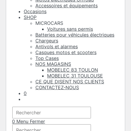
Accessoires et équipements
Occasions
SHOP
MICROCARS
Voitures sans permis
Batteries pour véhicules électriques
Chargeurs
Antivols et alarmes
Casques motos et scooters
Top Cases
NOS MAGASINS
MOBELEC 83 TOULON
MOBELEC 31 TOULOUSE
CE QUE DISENT NOS CLIENTS
CONTACTEZ-NOUS
0
Toggle
website
Press
search
Escape
to
0
Menu
Fermer
Rechercher
close
Press