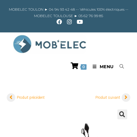
Skip
to
MOBELEC TOULON ►
04 94 93 42 48
-- Véhicules 100% électriques --
content
MOBELEC TOULOUSE ►
05 62 76 99 85
MENU
0
Produit précédent
Produit suivant
🔍