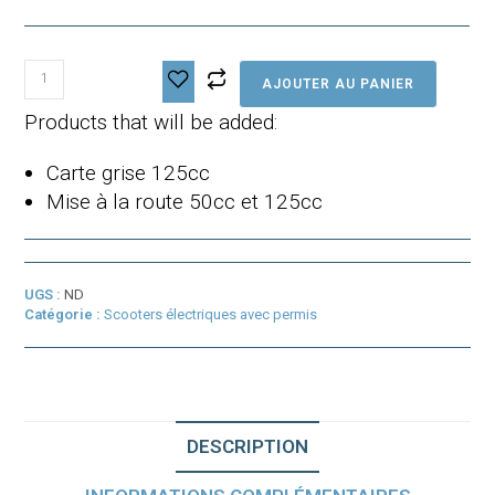
quantité
AJOUTER AU PANIER
de
Scooter
Products that will be added:
électrique
Next
Carte grise 125cc
NX2
Mise à la route 50cc et 125cc
UGS :
ND
Catégorie :
Scooters électriques avec permis
DESCRIPTION