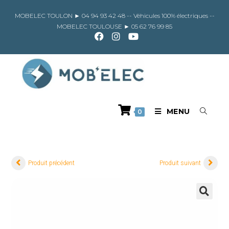
Skip
to
MOBELEC TOULON ►
04 94 93 42 48
-- Véhicules 100% électriques --
content
MOBELEC TOULOUSE ►
05 62 76 99 85
MENU
0
Produit précédent
Produit suivant
🔍