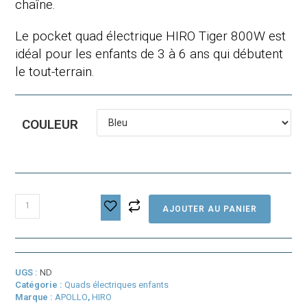
chaîne.
Le pocket quad électrique HIRO Tiger 800W est
idéal pour les enfants de 3 à 6 ans qui débutent
le tout-terrain.
COULEUR
quantité
AJOUTER AU PANIER
de
Quad
enfant
électrique
Hiro
UGS :
ND
Tiger
Catégorie :
Quads électriques enfants
800w
Marque :
APOLLO
,
HIRO