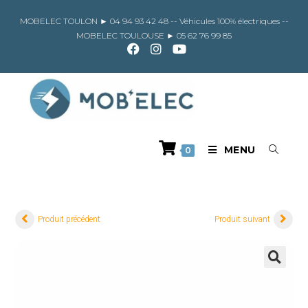
Skip
to
MOBELEC TOULON ►
04 94 93 42 48
-- Véhicules 100% électriques --
content
MOBELEC TOULOUSE ►
05 62 76 99 85
MENU
0
Produit précédent
Produit suivant
🔍