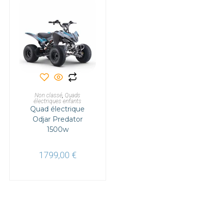
AJOUTER AU PANIER
Non classé
,
Quads
électriques enfants
Quad électrique
Odjar Predator
1500w
1799,00
€