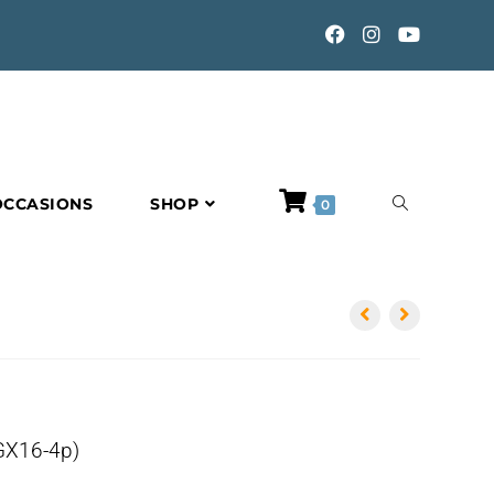
TOGGLE
OCCASIONS
SHOP
0
WEBSITE
SEARCH
GX16-4p)