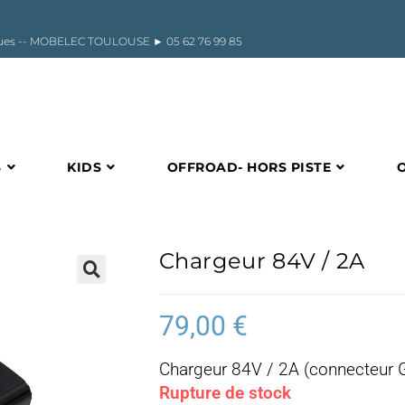
riques -- MOBELEC TOULOUSE ►
05 62 76 99 85
S
KIDS
OFFROAD- HORS PISTE
Chargeur 84V / 2A
🔍
79,00
€
Chargeur 84V / 2A (connecteur 
Rupture de stock