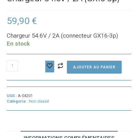
59,90
€
Chargeur 54.6V / 2A (connecteur GX16-3p)
En stock
quantité
AJOUTER AU PANIER
de
Chargeur
54.6V
/
2A
UGS :
A-04201
(GX16-
Catégorie :
Non classé
3p)
INFORMATIONS COMPLÉMENTAIRES