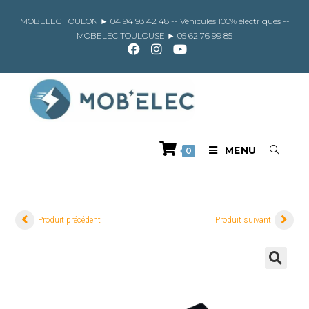
Skip
to
MOBELEC TOULON ►
04 94 93 42 48
-- Véhicules 100% électriques --
content
MOBELEC TOULOUSE ►
05 62 76 99 85
MENU
0
Produit précédent
Produit suivant
🔍