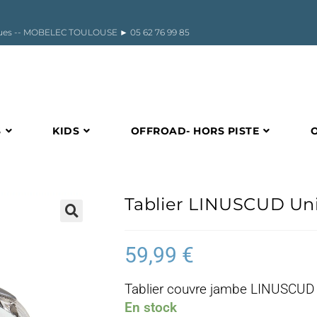
riques -- MOBELEC TOULOUSE ►
05 62 76 99 85
S
KIDS
OFFROAD- HORS PISTE
Tablier LINUSCUD Uni
🔍
59,99
€
Tablier couvre jambe LINUSCUD 
En stock