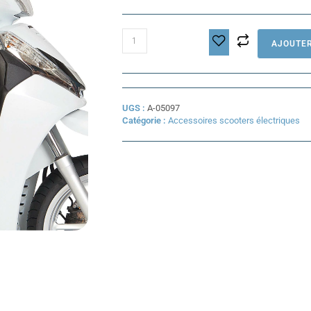
quantité
AJOUTER
de
Tablier
LINUSCUD
Universel
UGS :
A-05097
Catégorie :
Accessoires scooters électriques