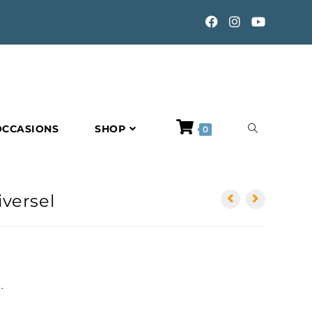
TOGGLE
OCCASIONS
SHOP
0
WEBSITE
versel
SEARCH
.