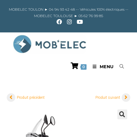
Skip
to
MOBELEC TOULON ►
04 94 93 42 48
-- Véhicules 100% électriques --
content
MOBELEC TOULOUSE ►
05 62 76 99 85
MENU
0
Produit précédent
Produit suivant
🔍