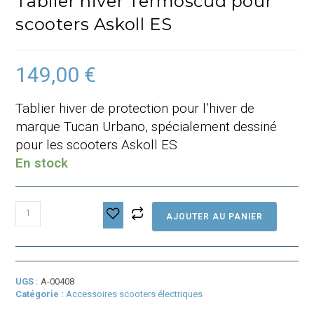
Tablier hiver Termoscud pour
scooters Askoll ES
149,00
€
Tablier hiver de protection pour l’hiver de
marque Tucan Urbano, spécialement dessiné
pour les scooters Askoll ES
En stock
quantité
AJOUTER AU PANIER
de
Tablier
hiver
Termoscud
pour
UGS :
A-00408
scooters
Catégorie :
Accessoires scooters électriques
Askoll
ES