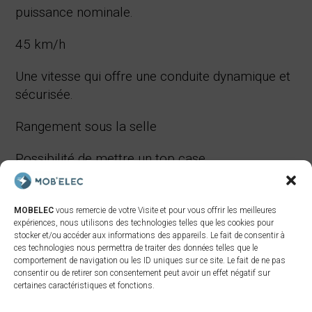
puissance nominale.
45 km/h
Une vitesse qui offre une conduite dynamique et
sécurisée.
Rangement sous la selle
Possibilité de mettre un top case
Ecran numérique
MOBELEC
vous remercie de votre Visite et pour vous offrir les meilleures
Freins hydrauliques
expériences, nous utilisons des technologies telles que les cookies pour
stocker et/ou accéder aux informations des appareils. Le fait de consentir à
ces technologies nous permettra de traiter des données telles que le
comportement de navigation ou les ID uniques sur ce site. Le fait de ne pas
consentir ou de retirer son consentement peut avoir un effet négatif sur
certaines caractéristiques et fonctions.