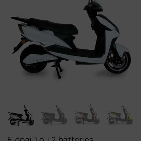
!
E-opai 1 ou 2 batteries