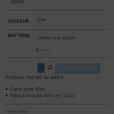
option
Gris
COULEUR
BATTERIE
Choisir une option
Effacer
quantité
-
+
AJOUTER AU PANIER
de
E-
Products that will be added:
opai
1
Carte grise 50cc
ou
2
Mise à la route 50cc et 125cc
batteries
UGS :
A-04843