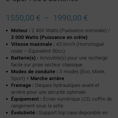
1550,00
€
–
1990,00
€
Plage
de
prix :
1550,00 €
Moteur :
2 400 Watts (Puissance nominale) /
à
1990,00 €
3 000 Watts (Puissance en crête)
Vitesse maximale :
45 km/h (Homologué
route – Équivalent 50cc)
Batterie(s) :
Amovible(s) pour une recharge
facile sur prise secteur classique
Modes de conduite :
3 modes (Éco, Mixte,
Sport) +
Marche arrière
Freinage :
Disques hydrauliques avant et
arrière pour une sécurité optimale
Équipement :
Écran numérique LCD, coffre de
rangement sous la selle
Évolutivité :
Support top case disponible en