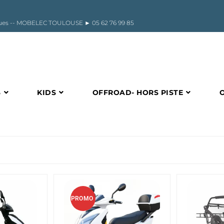
riques -- MOBELEC TOULOUSE ►
05 62 76 99 85
S
KIDS
OFFROAD- HORS PISTE
PROMO
!