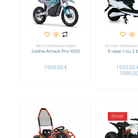
AJOUTER AU PANIER
CHOIX DES O
Motos électriques enfant
Scooters électriques
Sedna Attack Pro 1500
E-opai 1 ou 2 
1999,00
€
1550,00
1990,0
ÉPUISÉ