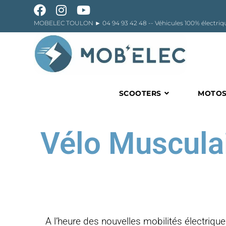
MOBELEC TOULON ►
04 94 93 42 48
-- Véhicules 100% élect
SCOOTERS
MOTO
Vélo Musculai
A l’heure des nouvelles mobilités électriques