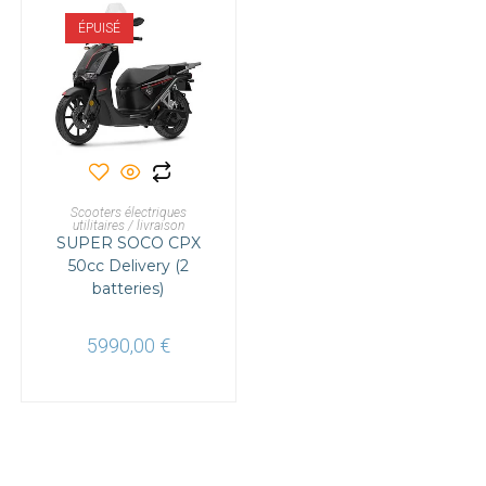
ÉPUISÉ
LIRE LA SUITE
Scooters électriques
utilitaires / livraison
SUPER SOCO CPX
50cc Delivery (2
batteries)
5990,00
€