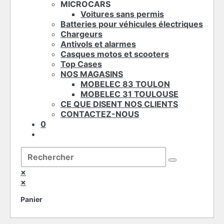
MICROCARS
Voitures sans permis
Batteries pour véhicules électriques
Chargeurs
Antivols et alarmes
Casques motos et scooters
Top Cases
NOS MAGASINS
MOBELEC 83 TOULON
MOBELEC 31 TOULOUSE
CE QUE DISENT NOS CLIENTS
CONTACTEZ-NOUS
0
Toggle
website
Rechercher
search
sur
ce
×
site
×
Panier