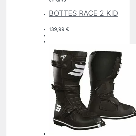
variations.
Les
BOTTES RACE 2 KID
options
peuvent
139,99
€
être
choisies
sur
la
page
du
produit