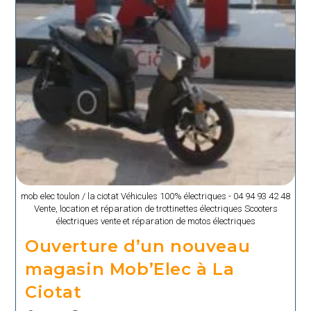
mob elec toulon / la ciotat Véhicules 100% électriques - 04 94 93 42 48
Vente, location et réparation de trottinettes électriques Scooters
électriques vente et réparation de motos électriques
Ouverture d’un nouveau
magasin Mob’Elec à La
Ciotat