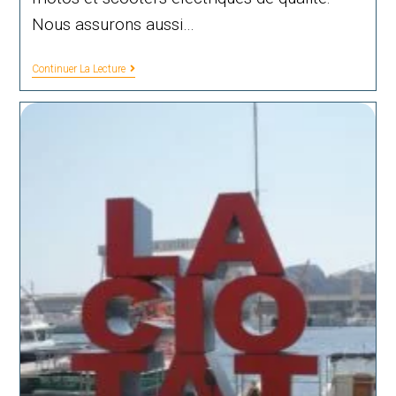
Nous assurons aussi…
Mob’Elec
Continuer La Lecture
13
–
La
Ciotat