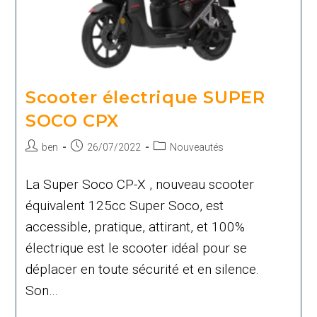
Scooter électrique SUPER
SOCO CPX
Auteur/autrice
Publication
Post
ben
26/07/2022
Nouveautés
de
publiée :
category:
la
La Super Soco CP-X , nouveau scooter
publication :
équivalent 125cc Super Soco, est
accessible, pratique, attirant, et 100%
électrique est le scooter idéal pour se
déplacer en toute sécurité et en silence.
Son…