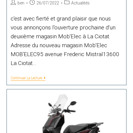
Auteur/autrice
Publication
Post
ben
26/07/2022
Actualités
de
publiée :
category:
la
c'est avec fierté et grand plaisir que nous
publication :
vous annonçons l'ouverture prochaine d'un
deuxième magasin Mob'Elec à La Ciotat.
Adresse du nouveau magasin Mob'Elec
MOB'ELEC95 avenue Frederic Mistral13600
La Ciotat…
Ouverture
Continuer La Lecture
D’un
Nouveau
Magasin
Mob’Elec
À
La
Ciotat