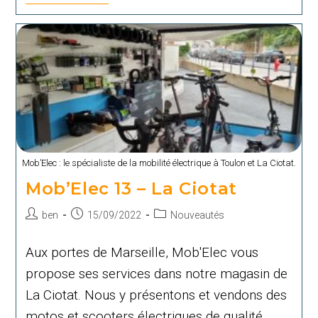
31
–
Muret
Mob’Elec : le spécialiste de la mobilité électrique à Toulon et La Ciotat.
Mob’Elec 13 – La Ciotat
Auteur/autrice
Publication
Post
ben
15/09/2022
Nouveautés
de
publiée :
category:
la
Aux portes de Marseille, Mob'Elec vous
publication :
propose ses services dans notre magasin de
La Ciotat. Nous y présentons et vendons des
motos et scooters électriques de qualité.