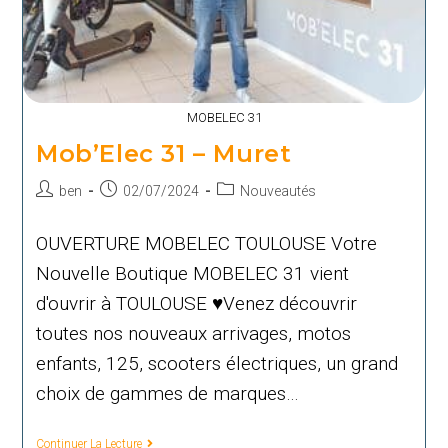
MOBELEC 31
Mob’Elec 31 – Muret
Auteur/autrice
Publication
Post
ben
02/07/2024
Nouveautés
de
publiée :
category:
la
OUVERTURE MOBELEC TOULOUSE Votre
publication :
Nouvelle Boutique MOBELEC 31 vient
d'ouvrir à TOULOUSE ♥Venez découvrir
toutes nos nouveaux arrivages, motos
enfants, 125, scooters électriques, un grand
choix de gammes de marques…
Mob’Elec
Continuer La Lecture