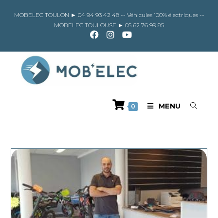
Skip
to
MOBELEC TOULON ►
04 94 93 42 48
-- Véhicules 100% électriques --
content
MOBELEC TOULOUSE ►
05 62 76 99 85
MENU
0