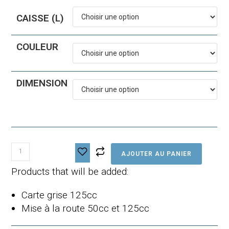
CAISSE (L)
COULEUR
DIMENSION
quantité
AJOUTER AU PANIER
de
Vmoto-
Products that will be added:
VS3
Carte grise 125cc
Mise à la route 50cc et 125cc