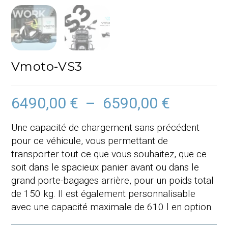
Vmoto-VS3
6490,00
€
–
6590,00
€
Plage
de
prix :
6490,00 €
Une capacité de chargement sans précédent
à
6590,00 €
pour ce véhicule, vous permettant de
transporter tout ce que vous souhaitez, que ce
soit dans le spacieux panier avant ou dans le
grand porte-bagages arrière, pour un poids total
de 150 kg. Il est également personnalisable
avec une capacité maximale de 610 l en option.