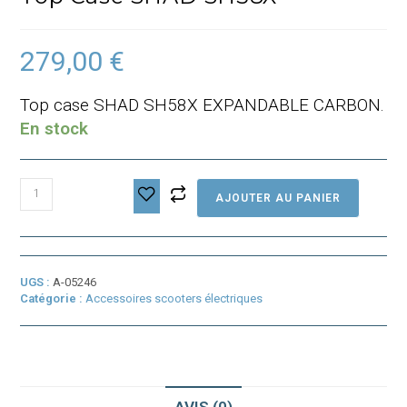
279,00
€
Top case SHAD SH58X EXPANDABLE CARBON.
En stock
quantité
AJOUTER AU PANIER
de
Top
Case
SHAD
SH58X
UGS :
A-05246
Catégorie :
Accessoires scooters électriques
AVIS (0)