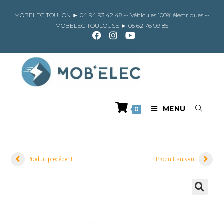
Skip
to
MOBELEC TOULON ►
04 94 93 42 48
-- Véhicules 100% électriques --
content
MOBELEC TOULOUSE ►
05 62 76 99 85
MENU
0
Produit précédent
Produit suivant
🔍