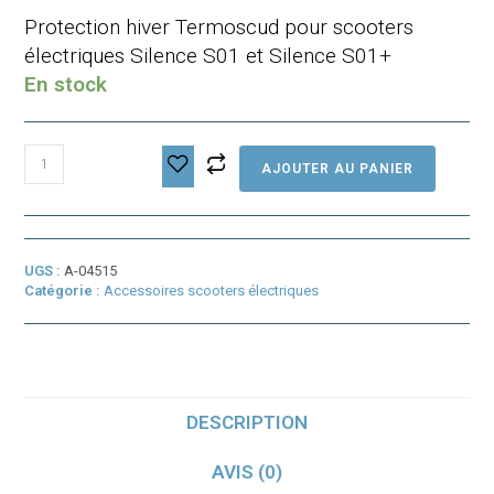
Protection hiver Termoscud pour scooters
électriques Silence S01 et Silence S01+
En stock
quantité
AJOUTER AU PANIER
de
Tablier
Termoscud
pour
Silence
UGS :
A-04515
S01
Catégorie :
Accessoires scooters électriques
et
S01+
DESCRIPTION
AVIS (0)