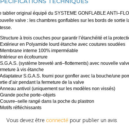
SPÉCIFICATIONS TECHNIQUES
e tablier original équipé du SYSTEME GONFLABLE ANTI–F
ouvelle valve : les chambres gonflables sur les bords de sortie 
itesse.
 Structure à trois couches pour garantir l’étanchéité et la protect
 Extérieur en Polyamide lourd étanche avec coutures soudées
 Membrane interne 100% imperméable
 Intérieur en écofourrure
 S.G.A.S. (système breveté anti–flottements) avec nouvelle val
ermeture à vis étanche
 Adaptateur S.G.A.S. fourni pour gonfler avec la bouche/une pom
ortie d’air pendant la fermeture de la valve
 Anneau antivol (uniquement sur les modèles non vissés)
 Grande poche porte–objets
 Couvre–selle rangé dans la poche du plastron
 Motifs réfléchissants
Vous devez être
connecté
pour publier un avis.