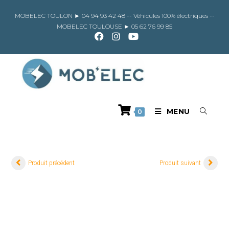
Skip
to
MOBELEC TOULON ►
04 94 93 42 48
-- Véhicules 100% électriques --
content
MOBELEC TOULOUSE ►
05 62 76 99 85
MENU
0
Produit précédent
Produit suivant