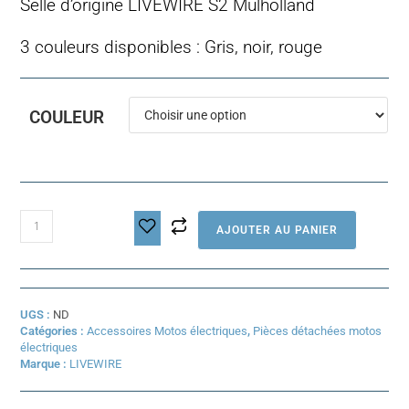
Selle d’origine LIVEWIRE S2 Mulholland
3 couleurs disponibles : Gris, noir, rouge
COULEUR
quantité
AJOUTER AU PANIER
de
Selle
Livewire
S2
Mulholland
UGS :
ND
Catégories :
Accessoires Motos électriques
,
Pièces détachées motos
électriques
Marque :
LIVEWIRE