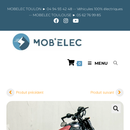
Skip
to
MOBELEC TOULON ►
04 94 93 42 48
-- Véhicules 100% électriques
content
-- MOBELEC TOULOUSE ►
05 62 76 99 85
MENU
0
Produit précédent
Produit suivant
🔍