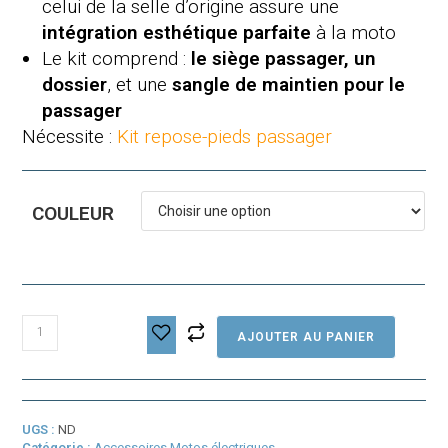
celui de la selle d’origine assure une
intégration esthétique parfaite
à la moto
Le kit comprend :
le siège passager, un
dossier
, et une
sangle de maintien pour le
passager
Nécessite :
Kit repose-pieds passager
COULEUR
quantité
AJOUTER AU PANIER
de
Siège
passager
Livewire
S2
UGS :
ND
Mulholland
Catégorie :
Accessoires Motos électriques