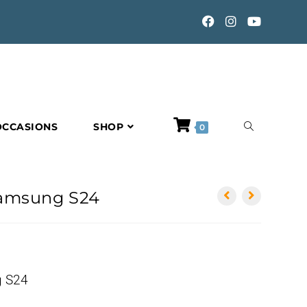
TOGGLE
OCCASIONS
SHOP
0
WEBSITE
Samsung S24
SEARCH
g S24