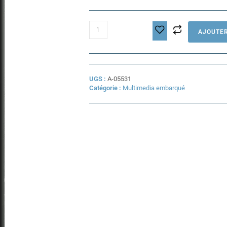
quantité
AJOUTER
de
Quad
Lock
-
Coque
UGS :
A-05531
Samsung
Catégorie :
Multimedia embarqué
S24