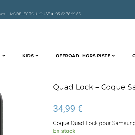
riques -- MOBELEC TOULOUSE ►
05 62 76 99 85
S
KIDS
OFFROAD- HORS PISTE
Quad Lock – Coque 
34,99
€
Coque Quad Lock pour Samsun
En stock