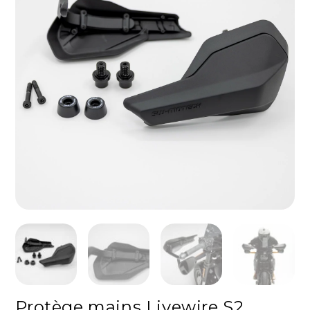
Protège mains Livewire S2