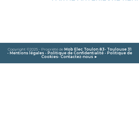
Copyright ©2025 - Propriété de
Mob Elec Toulon 83- Toulouse 31
-
Mentions légales
-
Politique de Confidentialité
-
Politique de
Cookies
-
Contactez-nous ►