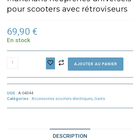
pour scooters avec rétroviseurs
69,90
€
En stock
quantité
AJOUTER AU PANIER
de
Manchans
néoprènes
universels
pour
UGS :
A-04344
scooters
Catégories :
Accessoires scooters électriques
,
Gants
avec
rétroviseurs
DESCRIPTION