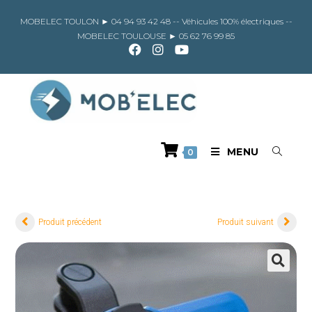
Skip
to
MOBELEC TOULON ►
04 94 93 42 48
-- Véhicules 100% électriques --
content
MOBELEC TOULOUSE ►
05 62 76 99 85
MENU
0
Produit précédent
Produit suivant
🔍