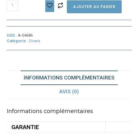
quantité
AJOUTER AU PANIER
de
QUAD
LOCK
-
Tête
UGS :
A-04686
Levier
Catégorie :
Divers
de
blocage
INFORMATIONS COMPLÉMENTAIRES
AVIS (0)
Informations complémentaires
GARANTIE