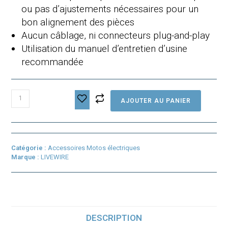
ou pas d’ajustements nécessaires pour un
bon alignement des pièces
Aucun câblage, ni connecteurs plug-and-play
Utilisation du manuel d’entretien d’usine
recommandée
quantité
AJOUTER AU PANIER
de
Protecteurs
de
cadre
Livewire
Catégorie :
Accessoires Motos électriques
One
Marque :
LIVEWIRE
DESCRIPTION