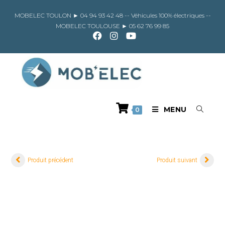
Skip
to
MOBELEC TOULON ►
04 94 93 42 48
-- Véhicules 100% électriques --
content
MOBELEC TOULOUSE ►
05 62 76 99 85
MENU
0
Produit précédent
Produit suivant