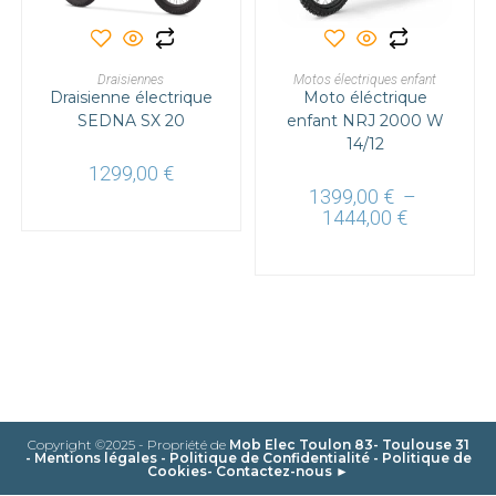
Ce
Ce
produit
produit
a
a
CHOIX DES OPTIONS
CHOIX DES OPTIONS
Draisiennes
plusieurs
Motos électriques enfant
plusieurs
Draisienne électrique
variations.
Moto éléctrique
variations.
Les
Les
SEDNA SX 20
enfant NRJ 2000 W
options
options
peuvent
14/12
peuvent
être
être
1299,00
€
choisies
choisies
sur
sur
1399,00
€
–
la
la
Plage
1444,00
€
page
page
de
du
du
prix :
produit
produit
1399,00 €
à
1444,00 €
Copyright ©2025 - Propriété de
Mob Elec Toulon 83- Toulouse 31
-
Mentions légales
-
Politique de Confidentialité
-
Politique de
Cookies
-
Contactez-nous ►