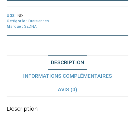
électrique
SEDNA
SX
UGS :
ND
18
Catégorie :
Draisiennes
Marque :
SEDNA
DESCRIPTION
INFORMATIONS COMPLÉMENTAIRES
AVIS (0)
Description