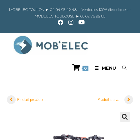
Skip
to
MOBELEC TOULON ►
04 94 93 42 48
-- Véhicules 100% électriques --
content
MOBELEC TOULOUSE ►
05 62 76 99 85
MENU
0
Produit précédent
Produit suivant
🔍