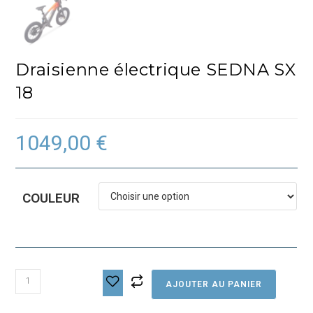
Draisienne électrique SEDNA SX
18
1049,00
€
COULEUR
quantité
AJOUTER AU PANIER
de
Draisienne