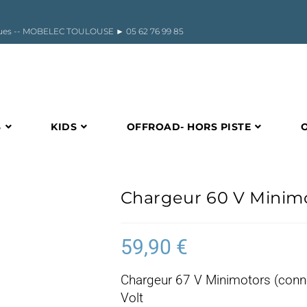
riques -- MOBELEC TOULOUSE ►
05 62 76 99 85
S
KIDS
OFFROAD- HORS PISTE
Chargeur 60 V Minimo
59,90
€
Chargeur 67 V Minimotors (conne
Volt