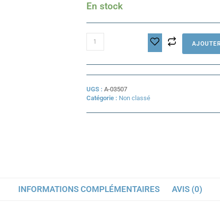
En stock
quantité
AJOUTER
de
Chargeur
60
V
Minimotors
UGS :
A-03507
(GX16)
Catégorie :
Non classé
INFORMATIONS COMPLÉMENTAIRES
AVIS (0)