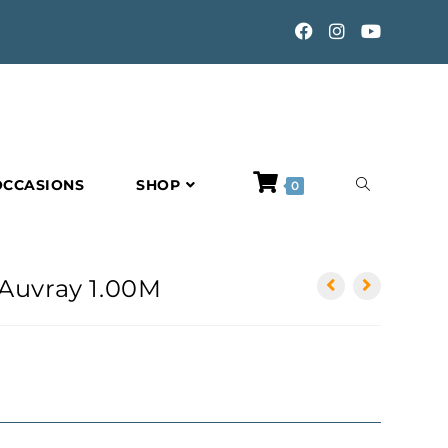
TOGGLE
OCCASIONS
SHOP
0
WEBSITE
 Auvray 1.00M
SEARCH