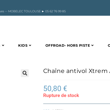
riques -- MOBELEC TOULOUSE ►
05 62 76 99 85
S
KIDS
OFFROAD- HORS PISTE
Chaîne antivol Xtrem
🔍
50,80
€
Rupture de stock